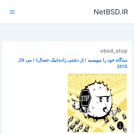
رش
NetBSD.IR
ه
حتوا
obsd_stop
دیدگاه‌ خود را بنویسید
/ از
دشتی زاده(نیک خصال)
/
می 29,
2015