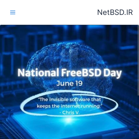
رش
NetBSD.IR
ه
حتوا