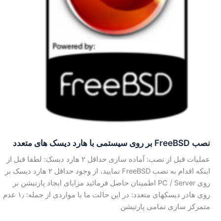
نصب FreeBSD بر روی سیستمی با هارد دیسک های متعدد
عملیات قبل از نصب: آماده سازی حداقل ۲ هارد دیسک: لطفا قبل از
اینکه اقدام به نصب FreeBSD نمایید، از وجود حداقل ۲ هارد دیسک بر
روی PC / Server اطمینان حاصل فرمائید مزایای ایجاد پارتیشن بر
روی هادر دیسکهای متعدد: در این حالت ما با مواردی از جمله: ۱٫ عدم
متمرکز سازی تمامی پارتیشن