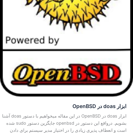
ابزار doas در OpenBSD
ابزار doas در OpenBSD در این مقاله میخواهیم با دستور doas آشنا
بشویم. درواقع این دستور در openbsd جایگزین دستور sudo شده
است و انعطاف پذیری زیادی را در اختیار مدیر سیستم برای دادن