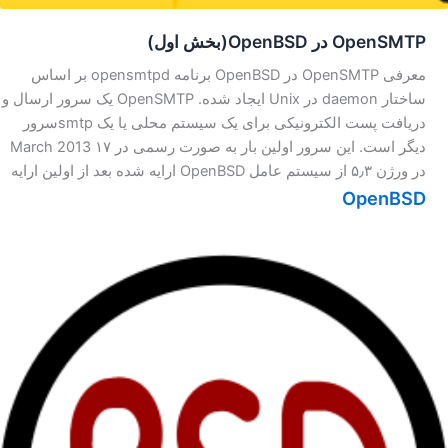
OpenSMTP در OpenBSD(بخش اول)
معرفی OpenSMTP در OpenBSD برنامه opensmtpd بر اساس
ساختار daemon در Unix ایجاد شده. OpenSMTP یک سرور ارسال و
دریافت پست الکترونیکی برای یک سیستم محلی یا یک smtpسرور
دیگر است. این سرور اولین بار به صورت رسمی در ۱۷ March 2013
در ورژن ۵٫۳ از سیستم عامل OpenBSD ارایه شده بعد از اولین ارایه
OpenBSD