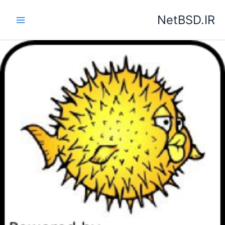
رش
NetBSD.IR
ه
حتوا