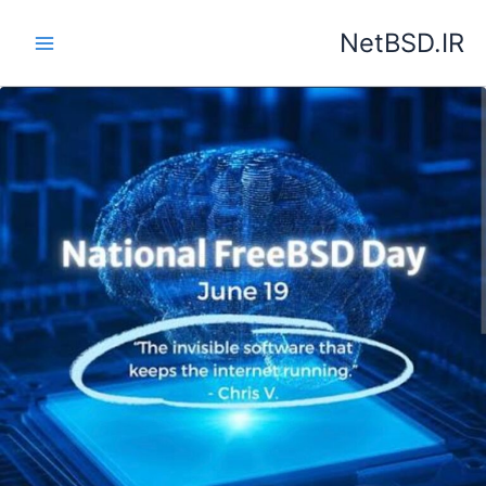
رش
NetBSD.IR
ه
حتوا