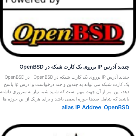
چندید آدرس IP برروی یک کارت شبکه در OpenBSD
چندید آدرس IP برروی یک کارت شبکه در OpenBSD در OpenBSD
یک کارت شبکه می تواند به چندین و چند درخواست و آدرس Ip پاسخ
دهد، این امر از آن جهت مهم است که شاید شما نیاز به سروری داشته
باشید که شامل صدها حوزه اسمی باشد و برای هریک از این حوزه ها
alias IP Addree
OpenBSD
,