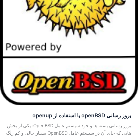
بروز رسانی openBSD با استفاده از openup
بروز رسانی بسته ها و خود سیستم عامل OpenBSD: یکی از بخش
هایی که جای آن در سیستم عامل OpenBSD بسیار خالی و کم رنگ