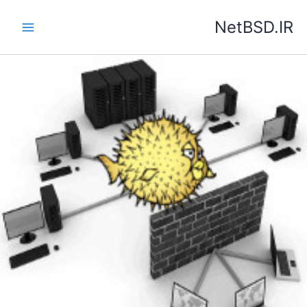
رش
NetBSD.IR
ه
حتوا