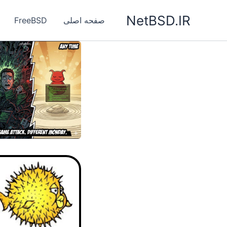
رش
NetBSD.IR
ه
صفحه اصلی
FreeBSD
حتوا