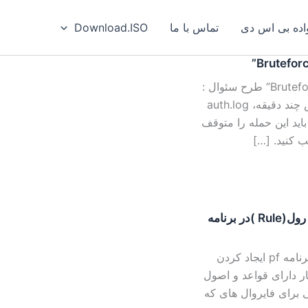
ه بی‌ اس‌ دی
تماس با ما
Download.ISO
سناریو های امنیتی و راه حل های یونیکسی قسمت 01: “Bruteforce” طرح سئوال :
فرض کنیم سرور جدید نصب شده و SSH باز است. در عرض چند دقیقه، auth.log
اید این حمله را متوقف
سری مقالات برنامه PF به زبان ساده بخش هفتم (نگارش رول(Rule )در برنامه
نگارش رول(Rule) در برنامه pf: یکی از بخش های مهم در برنامه pf ایجاد کردن
امه به نام pf.conf است. این کار دارای قواعد و اصول
 برای فایروال های که