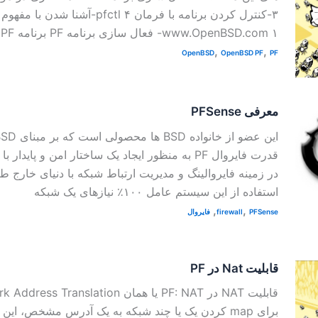
۳-کنترل کردن برنامه با فرمان pfctl ۴-آش
www.OpenBSD.com ۱- فعال سازی برنامه PF برنامه PF به صورت پیش فرض
,
,
OpenBSD
OpenBSD PF
PF
معرفی PFSense
قدرت فایروال PF به منظور ایجاد یک ساختار امن و پای
در زمینه فایروالینگ و مدیریت ارتباط شبکه با دنیای خارج 
استفاده از این سیستم عامل ۱۰۰٪ نیازهای یک شبکه
,
,
PFSense
firewall
فایروال
قابلیت Nat در PF
برای map کردن یک یا چند شبکه به یک آدرس مشخص، این