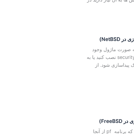
ن های ۲٫۰ به بعد سیستم عامل NetBSD برنامه pf به صورت ماژول وجود
دارد که یا باید برنامه pf را به صورت بسته از شاخه security/pflkm نصب کنید یا به
پیداسازی شود. از
راه اندازی برنامه PF در FreeBSD بعد از پروژه OpenBSD که برنامه pf از آنجا