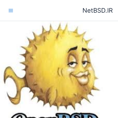
رش
NetBSD.IR
ه
حتوا