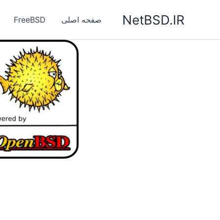
رش
NetBSD.IR
ه
صفحه اصلی
FreeBSD
حتوا