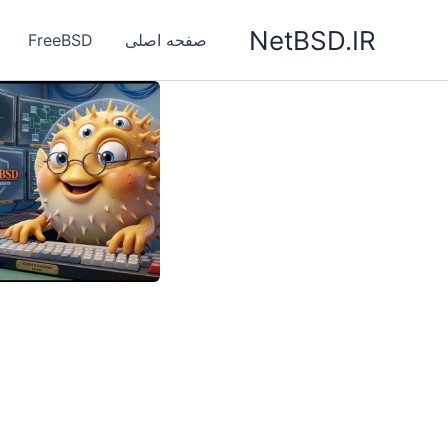
رش
NetBSD.IR
ه
صفحه اصلی
FreeBSD
حتوا