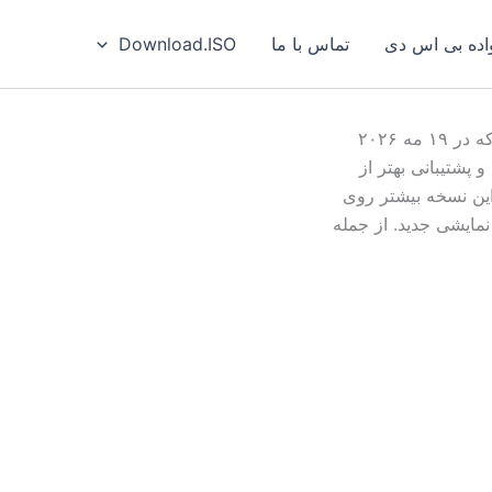
ه بی‌ اس‌ دی
تماس با ما
Download.ISO
قنسخه جدید سیستم‌عامل OpenBSD یعنی OpenBSD 7.9 که در ۱۹ مه ۲۰۲۶
پشتیبانی بهتر از
خت‌افزارهای جدید است مهم‌ترین تغییرات OpenBSD 7.9این نسخه بیشتر روی
نمایشی جدید. از جمله