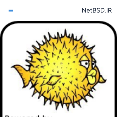
رش
NetBSD.IR
ه
حتوا