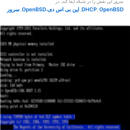
سرور این نقش را در شبکه ایفا کند. در
OpenBSD
DHCP
اپن بی اس دی،OpenBSD
سرور
,
,
,