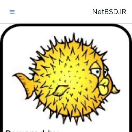
رش
NetBSD.IR
ه
حتوا