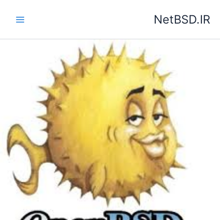
رش
NetBSD.IR
ه
حتوا