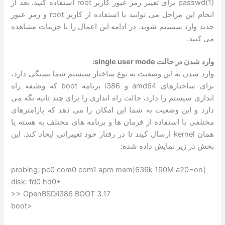
(passwd(1 برای تغییر رمز عبور کاربر root استفاده کنید. بعد از
انجام این مراحل می توانید با استفاده از کاربر root و رمز عبور
جدید وارد سیستم شوید. در ادامه این اعمال را با جزییات مشاهده
می کنید.
وارد شدن در حالت single user mode:
وارد شدن به این وضعیت به نوع ساختار سیستم شما بستگی دارد،
برای ساختارهای amd64 و i386 برنامه boot که وظیفه راه
اندازی سیستم را دارد، حالت راه اندازی را برای چند ثانیه نگه می
دارد و این وضعیت به شما این امکان را می دهد که پارامترهای
مختلفی با استفاده از فرمان ها و برنامه های مختلف به هسته یا
همان kernel ارسال کیند تا در رفتار خود تغییراتی ایجاد کند. این
بخش در زیر نمایش داده شده:
probing: pc0 com0 com1 apm mem[636k 190M a20=on]
disk: fd0 hd0+
>> OpenBSD/i386 BOOT 3.17
boot>