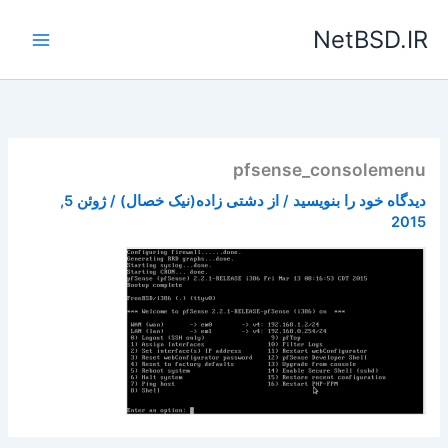
رش
NetBSD.IR
ه
حتوا
pfsense_consolemenu
دیدگاه‌ خود را بنویسید
/ از
دشتی زاده(نیک خصال)
/
ژوئن 5,
2015