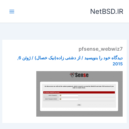
رش
NetBSD.IR
ه
حتوا
pfsense_webwiz7
دیدگاه‌ خود را بنویسید
/ از
دشتی زاده(نیک خصال)
/
ژوئن 6,
2015