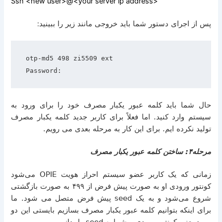
Ssh <new user>@<your server ip address>
پس از اجرای دستور شما باید خروجی مانند زیر را ببینید
:
otp-md5 498 zi5509 ext
Password:
حال شما باید کلمه عبور یکبار مصرف خود را برای ورود به
سیستم وارد کنید
.
اما فعلاً برای کاربر جدید کلمه یکبار مصرف
تولید نکرده ایم
.
برای این کار به مرحله بعدی می رویم
.
مرحله۴
:
ساختن کلمه عبور یکبار مصرف
زمانی که یک کاربر عضو سیستم احراز هویت
OPIE
می‌شود
کونتور ورودی او به صورت پیش فرض از
۴۹۹
به صورت بازگشتی
شروع می‌شود و به یک
seed
پیش فرض متصل می شود
.
ما
برای اینکه بتوانیم کلمه عبور یکبار مصرف بسازیم بایستی این دو
مورد یعنی کونتور ورودی و شماره
seed
را بدانیم
.