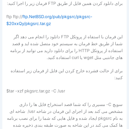
برای دانلود کردن همین فایل از طریق FTP فرمان زیر را اجرا کنید:
ftp.NetBSD.org/pub/pkgsrc/pkgsrc-
ftp ftp://
20xxQy/pkgsrc.tar.gz$
این فرمان با استفاه از پروتکل FTP دانلود را انجام می دهد اگر
شما از طریق خط فرمان به سیستم خود متصل شده اید و قصد
استفاده از پروتکل HTTP را برای دانلود دارید می توانید از برنامه
های جانتبی مثل wget یا curl استفاده کنید.
برای از حالت فشرده خارج کردن این فایل از فرمان زیر استفاده
کنید:
tar -xzf pkgsrc.tar.gz -C /usr$
سویچ C- مسیری را که شما قصد استخراج فایل ها را داری
مشخص می کند بعد از اجرای این فرمان در شاخه usr/ شاخه ای
به نام pkgsrc ایجاد شده و فایل هایی که شما را برای نصب برنامه
ها کمک می کند در این شاخه به صورت طبقه بندی ذخیره شده