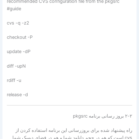
recommended CVS configuration file from the pkgsrc
guide#
cvs -q -z2
checkout -P
update -dP
diff -upN
rdiff -u
release -d
۲-۲ بروز رسانی برنامه pkgsrc
راه پیشنهاد شده برای بروزرسانی این برنامه استفاده کردن از
cvs است که هم در حجم دانلود شما و هم در فضای دیسک شما