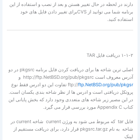
دارند در لحظه در حال تغییر هستن و بعد از نصب و استفاده از این
برنامه شما می توانید از CVSبرای تغییر دادن فایل های خود
استفاده کنید.
۱-۱-۲ دریافت فایل TAR
اصلی ترین شاخه ها برای دریافت کردن فایل برنامه pkgsrc در دو
آدرس معروف است http://ftp.NetBSD.org/pub/pkgsrc و
ftp.NetBSD.org/pub/pkgsr
ftp://
تفاوت این دو ادرس فقط نوع
پروتکل دریافتی است و ادرس ها از نظر شاخه بندی یکسان است.
در این مصیر زیر شاخه های متعددی وجود دارد که بخش پایانی این
کتاب Appendix C مورد بررسی قرار می گیرد.
فایل tar که مربوط می شود به ورژن current شاخه current در
شاخه به نام pkgsrc.tar.gz قرار دارد، برای دریافت مستقیم از
لینک