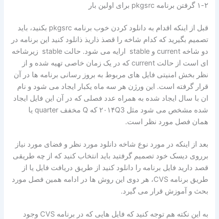
۱-۲ گرفتن برنامه pkgsrc برای اولین بار
قبل از اینکه اقدام به دانلود کردن خوب برنامه pkgsrc بکنید، باید
تصمیم بگیرید که کدام شاخه را قصذ ذاریذ ذانلود کنید این برنامه در
دو شاخه current و stable ارایه می شود. حالت stable زیرشاخه
ای است از حالت current که در یک زمان خاصی تهیه شده و از
نظر بخش امنیتی فایل های مربوط به بروز رسانی برنامه ها در آن
قرار گرفته است. این ورژن هر سه ماه یکبار ایجاد می شود و نام
ان با سال ایجاد شده به همراه عدد فصلی که در آن این فایل ایجاد
شده مشخص می شود مثل ۲۰۱۴Q3 که Q مخفف quarter یا
همان فصل مورد نظر است.
بعد از اینکه در مورد نوع شاخه دانلود مورد نظر و فضای مورد نیاز
برروی دیسک خود تصمیم گرفتید باید انتخاب کنید که از چه طریقی
قصد دارید فایل برنامه را دانلود کنید از طریق دریافت فایل یا از
طریق برنامه CVS، هر دوی این روش ها در ادامه همین فصل مورد
بحث و آموزش قرار می گیرد.
به این نکته هم توجه کنید که فایل هایی که در برنامه CVS وجود