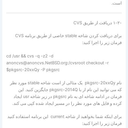
است.
-۱-۲ دریافت از طریق CVS
برای دریافت کردن شاخه stable خاصی از طریق برنامه CVS
فرمان زیر را اجرا کنید:
cd /usr && cvs -q -z2 -d
anoncvs@anoncvs.NetBSD.org:/cvsroot checkout -r
pkgsrc-20xxQy -P pkgsrc$
نام pkgsrc-20xxQy یک مثالی از است شاخه stable مورد نظر
که می توانید این نام ار با pkgsrc-2014Q جایگزین کنید. این
فرمان در ادامه شاخه ای به نام pkgsrc در زیر شاخه usr ایجاد
کرده و فایل های مورد نظر را در مسیر ایجاد شده کپی می کند.
برای اینکه شما بخواهید از شاخه current این برنامه استفاده کنید
فرمان زیر را اجرا کنید: