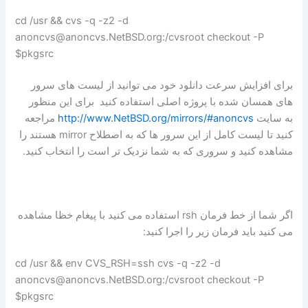
cd /usr && cvs -q -z2 -d
anoncvs@anoncvs.NetBSD.org:/cvsroot checkout -P
pkgsrc$
برای افزایش سرعت دانلود خود می توانید از لیست های سرور
های همسان شده با پروژه اصلی استفاده کنید برای این منظور
به سایت
http://www.NetBSD.org/mirrors/#anoncvs
مراجعه
کنید تا لیست کامل از این سرور ها که به اصطلاح mirror هستند را
مشاهده کنید و سروری که به شما نزدیک تر است را انتخاب کنید.
اگر شما از خط فرمان rsh استفاده می کنید با پیغام خظا مشاهده
می کنید باید فرمان زیر را اجرا کنید:
cd /usr && env CVS_RSH=ssh cvs -q -z2 -d
anoncvs@anoncvs.NetBSD.org:/cvsroot checkout -P
pkgsrc$