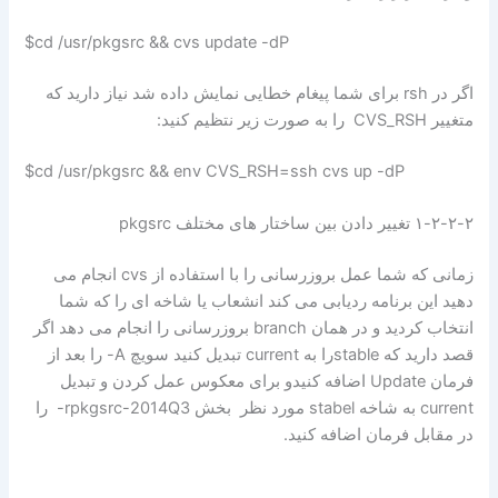
cd /usr/pkgsrc && cvs update -dP$
اگر در rsh برای شما پیغام خطایی نمایش داده شد نیاز دارید که
متغییر CVS_RSH را به صورت زیر نتظیم کنید:
cd /usr/pkgsrc && env CVS_RSH=ssh cvs up -dP$
۱-۲-۲-۲ تغییر دادن بین ساختار های مختلف pkgsrc
زمانی که شما عمل بروزرسانی را با استفاده از cvs انجام می
دهید این برنامه ردیابی می کند انشعاب یا شاخه ای را که شما
انتخاب کردید و در همان branch بروزرسانی را انجام می دهد اگر
قصد دارید که stableرا به current تبدیل کنید سویچ A- را بعد از
فرمان Update اضافه کنیدو برای معکوس عمل کردن و تبدیل
current به شاخه stabel مورد نظر بخش rpkgsrc-2014Q3- را
در مقابل فرمان اضافه کنید.