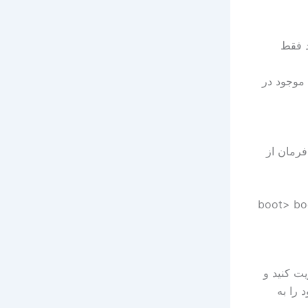
ک سخت شما mount نمی شود فقط
موجود در
Boot Loade در بخش خط فرمان از
boot> bo
دیریت کنید و
 را به