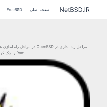
رش
NetBSD.IR
ه
صفحه اصلی
FreeBSD
حتوا
Ram را چک کرده و CPU را در بعضی از بخش ها راه اندازی می کند، بعد از این مرحله Bios به […]