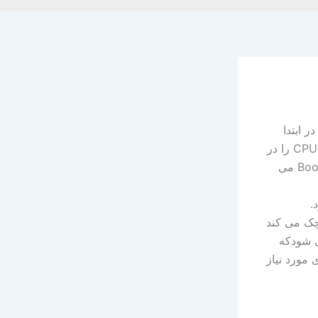
راه اندازی همه سیستم ها ابتدا از Bios شروع می کنند، برنامه Bios در ابتدا
دستکاه اصلی متصل شده به سیستم را چک می کند، مقدار Ram را چک کرده و CPU را در
بعضی از بخش ها راه اندازی می کند، بعد از این مرحله Bios به سراغ Boot Loader می
تم را چک می کند
رنامه init راه اندازی می شودکه
 مورد نیاز