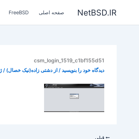
رش
NetBSD.IR
ه
صفحه اصلی
FreeBSD
حتوا
csm_login_1519_c1bf155d51
دیدگاه‌ خود را بنویسید
/ از
دشتی زاده(نیک خصال)
/
ژوئ
قبلی