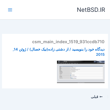
رش
NetBSD.IR
ه
حتوا
csm_main_index_1519_931ccdb710
دیدگاه‌ خود را بنویسید
/ از
دشتی زاده(نیک خصال)
/
ژوئن 14,
2015
قبلی