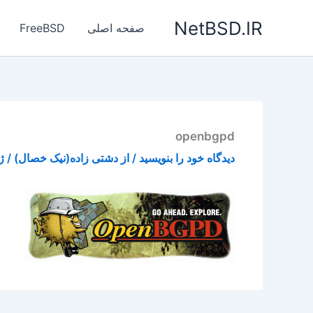
رش
NetBSD.IR
ه
صفحه اصلی
FreeBSD
حتوا
openbgpd
دیدگاه‌ خود را بنویسید
/ از
دشتی زاده(نیک خصال)
/
ژو