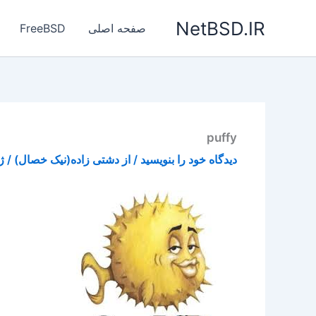
رش
NetBSD.IR
ه
صفحه اصلی
FreeBSD
حتوا
puffy
دیدگاه‌ خود را بنویسید
/ از
دشتی زاده(نیک خصال)
/
ژو