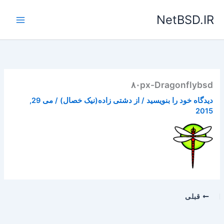
رش
NetBSD.IR
ه
حتوا
۸۰px-Dragonflybsd
دیدگاه‌ خود را بنویسید
/ از
دشتی زاده(نیک خصال)
/
می 29,
2015
قبلی