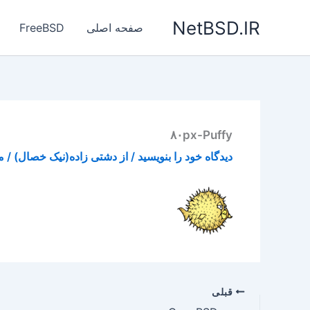
رش
NetBSD.IR
ه
صفحه اصلی
FreeBSD
حتوا
۸۰px-Puffy
دیدگاه‌ خود را بنویسید
/ از
دشتی زاده(نیک خصال)
/
می 
قبلی