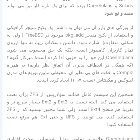
Solaris و OpenSolaris بوده که برای یک تازه کار نیز می تواند
مفید واقع شود.
از ویژگی های بارز آن می توان به داشتن یک پکیج منیجر گرافیکی
و استفاده از پکیج منیجر pkg_add موجود در FreeBSD ( ولی به
شکلی متفاوت) اشاره نمود. داشتن دسکتاپ زیبا، نه تنها آرزوی
تمام کاربران کامپیوتر است، بلکه یک حق محسوب می شود.
OpenIndiana این حق را به خوبی ادا کرده است! میزکار گنوم۲
(که همگی در انعطاف پذیری آن اتفاق نظر داریم) به همراه
Compiz و افکت های بی نظیر آن، محیطی مابین توزیع های مدرن
لینوکس و مکینتاش (نسخه ۱۰٫۷) ایجاد کرده است.
همچنین این سیستم عامل همانند سولاریس، از ZFS برای نصب
استفاده می کند. البته نسبت به Ext3 و Ext2 بسیار سریع تر و
تقریبا هم سطح Ext4 است. ولی شما مجبور نیستید که از ZFS
استفاده کنید، می توانید از UFS و حتی Ext هم موقع نصب
استفاده کنید!
OpenIndiana علاوه بر تمامی مزایا، شناسایی سخت افزاری