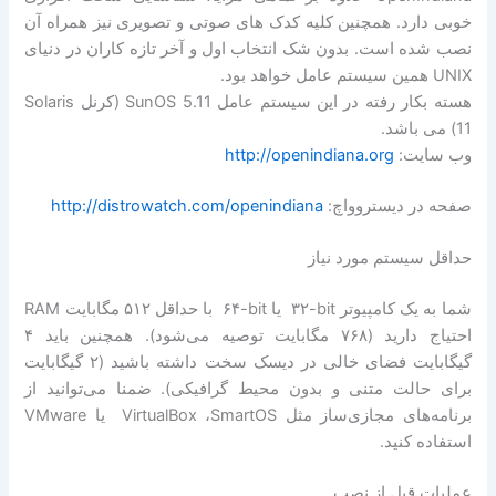
خوبی دارد. همچنین کلیه کدک های صوتی و تصویری نیز همراه آن
نصب شده است. بدون شک انتخاب اول و آخر تازه کاران در دنیای
UNIX همین سیستم عامل خواهد بود.
هسته بکار رفته در این سیستم عامل SunOS 5.11 (کرنل Solaris
11) می باشد.
وب سایت:
http://openindiana.org
صفحه در دیستروواچ:
http://distrowatch.com/openindiana
حداقل سیستم مورد نیاز
شما به یک کامپیوتر ‎ ۳۲-bit یا ‎ ۶۴-bit با حداقل ۵۱۲ مگابایت RAM
احتیاج دارید (۷۶۸ مگابایت توصیه می‌شود). همچنین باید ۴
گیگابایت فضای خالی در دیسک سخت داشته باشید (۲ گیگابایت
برای حالت متنی و بدون محیط گرافیکی). ضمنا می‌توانید از
برنامه‌های مجازی‌ساز مثل ‎ VirtualBox ،SmartOS یا VMware
استفاده کنید.
عملیات قبل از نصب