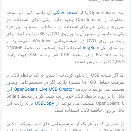
ابتدا OpenIndiana را از
صفحه خانگی
آن دانلود کنید. دو نسخه
متفاوت از OpenIndiana وجود دارد. یکی برای استفاده در
سرورها و یکی هم برای استفاده در دسکتاپ. بسته به نیاز خود
یکی را دانلود و سپس آن را بر روی DVD یا USB رایت کنید. برای
رایت بر روی DVD در سیستم‌عامل Windows، می‌توانید از
برنامه‌ای مثل
ImgBurn
استفاده کنید. همچنین در محیط GNOME
برنامه Brasero و در محیط KDE هم برنامه K3b جهت رایت
CD\DVD در دسترس هستند.
اما اگر نسخه USB را دانلود کرده‌اید، احتیاج به یک حافظه USB با
ظرفیت حداقل ۱GB (یا بیشتر) دارید. اگر در سیستم‌عامل ویندوز
هستید، می توانید با برنامه
OpenSolaris Live USB Creator
این
فایل را بر روی حافظه USB خود رایت کنید. اگر در محیط Solaris
یا OpenSolaris هستید، می توانید از
USBCopy
برای رایت این
فایل بر روی حافظه USB استفاده کنید.
در صورتی که در هر یک از سیستم‌عامل های شبه یونیکس (حتی
Mac OS X) هستید، ایمیج USB را به همراه
۱G.header
دانلود کنید