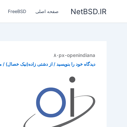
رش
NetBSD.IR
ه
صفحه اصلی
FreeBSD
حتوا
۸۰px-openindiana
دیدگاه‌ خود را بنویسید
/ از
دشتی زاده(نیک خصال)
/
می 