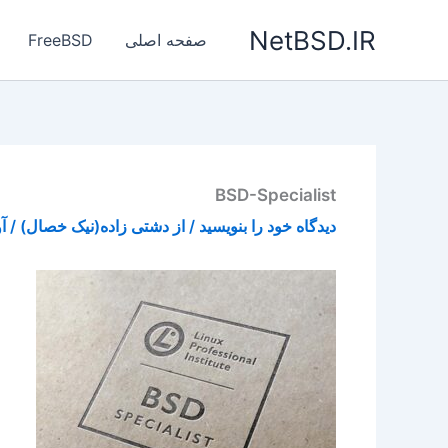
رش
NetBSD.IR
ه
صفحه اصلی
FreeBSD
حتوا
BSD-Specialist
دیدگاه‌ خود را بنویسید
/ از
دشتی زاده(نیک خصال)
/
آور