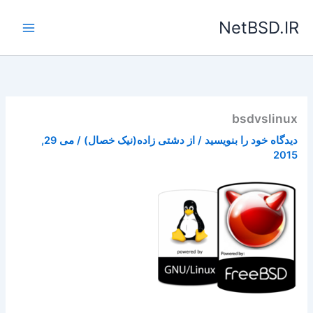
رش
NetBSD.IR
ه
حتوا
bsdvslinux
دیدگاه‌ خود را بنویسید
/ از
دشتی زاده(نیک خصال)
/
می 29,
2015