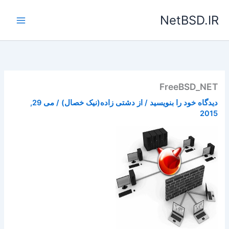
رش
NetBSD.IR
ه
حتوا
FreeBSD_NET
دیدگاه‌ خود را بنویسید
/ از
دشتی زاده(نیک خصال)
/
می 29,
2015