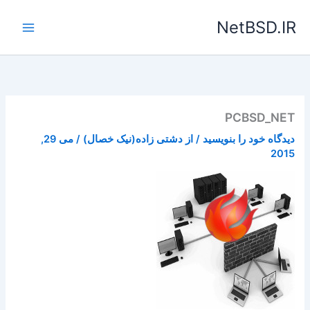
رش
NetBSD.IR
ه
حتوا
PCBSD_NET
دیدگاه‌ خود را بنویسید
/ از
دشتی زاده(نیک خصال)
/
می 29,
2015