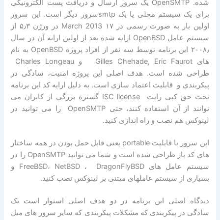
شده. OpenSMTP یک سرور ارسال و دریافت پست الکترونیکی
برای یک سیستم محلی یا یک smtpسرور دیگر است. این سرور
اولین بار به صورت رسمی در ۱۷ March 2013 در ورژن ۵٫۳ از
سیستم عامل OpenBSD ارایه شده بعد از اولین ارایه آن در سال
۲۰۰۸٫ این برنامه توسط سه نفر از افراد پروژه OpenBSD به نام
های Gilles Chehade, Eric Faurot و Charles Longeau
طراحی شده است. هدف اصلی این پروژه امنیت، سادگی در
پیکربندی و قابلیت اعتماد سازی است. به دلیل ارایه کد این برنامه
تحت حق کپی رایت ISC license گستره بزرگی از کابران می
توانند از آن استفاده کنند، حتی OpenSMTP را می توانید در
لینوکس هم نصب و راه اندازی کنید.
این سرور با قابلیت portable یعنی قابل حمل بودن در همه ساختار
های کد باز طراحی شده است و شما می توانید OpenSMTP را در
سیستم عامل های FreeBSD، NetBSD ، DragonFlyBSD و
بسیاری از سیستم عاملهای مبتنی بر لینوکس نصب کنید.
دیدگاه اصلی این برنامه در دو هدف اصلی استوار است یک
سادگی در پیکربندی که مشکلات پیکربندی که سایر سرور های میل