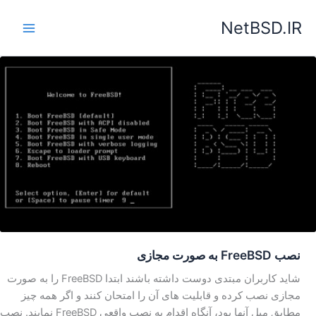
رش
NetBSD.IR
ه
حتوا
نصب FreeBSD به صورت مجازی
شاید کاربران مبتدی دوست داشته باشند ابتدا FreeBSD را به صورت
مجازی نصب کرده و قابلیت های آن را امتحان کنند و اگر همه چیز
مطابق میل آنها بود، آنگاه اقدام به نصب واقعی FreeBSD نمایند. نصب