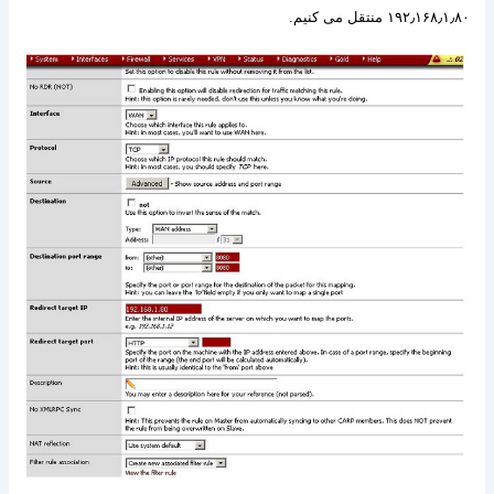
۱۹۲٫۱۶۸٫۱٫۸۰
منتقل می کنیم
.