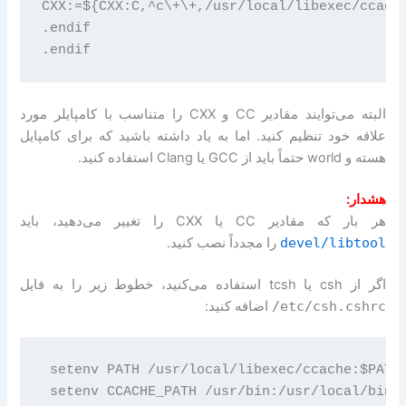
CXX:=${CXX:C,^c\+\+,/usr/local/libexec/ccache
.endif

البته می‌توایند مقادیر CC و CXX را متناسب با کامپایلر مورد
علاقه خود تنظیم کنید. اما به یاد داشته باشید که برای کامپایل
هسته و world حتماً باید از GCC یا Clang استفاده کنید.
هشدار:
هر بار که مقادیر CC یا CXX را تغییر می‌دهید، باید
devel/libtool
را مجدداً نصب کنید.
اگر از csh یا tcsh استفاده می‌کنید، خطوط زیر را به فایل
/etc/csh.cshrc
اضافه کنید:
 setenv PATH /usr/local/libexec/ccache:$PATH

 setenv CCACHE_PATH /usr/bin:/usr/local/bin
