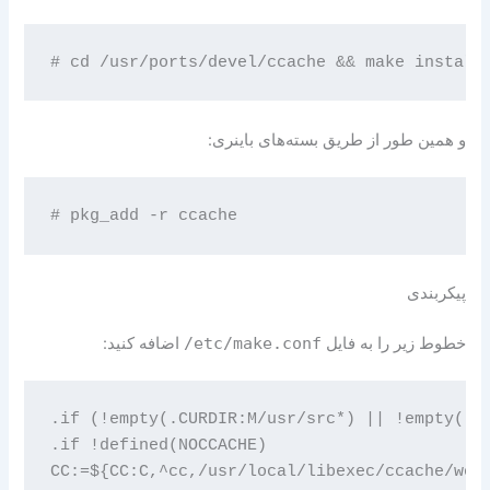
و همین طور از طریق بسته‌های باینری:
پیکربندی
خطوط زیر را به فایل
/etc/make.conf
اضافه کنید:
.if (!empty(.CURDIR:M/usr/src*) || !empty(.CU
.if !defined(NOCCACHE)

CC:=${CC:C,^cc,/usr/local/libexec/ccache/worl