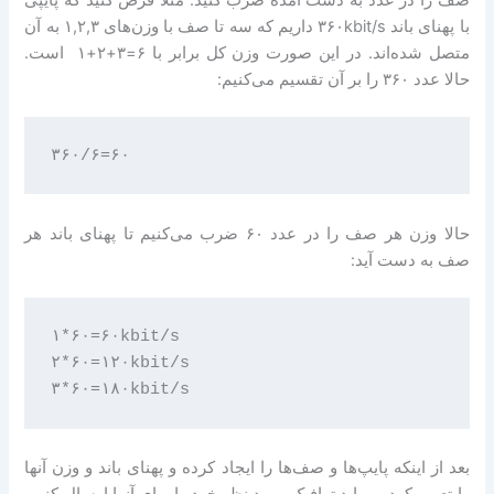
با پهنای باند ۳۶۰kbit/s داریم که سه تا صف با وزن‌های ۱,۲,۳ به آن
متصل شده‌اند. در این صورت وزن کل برابر با ‎ ۱+۲+۳=۶ است.
حالا عدد ۳۶۰ را بر آن تقسیم می‌کنیم:
حالا وزن هر صف را در عدد ۶۰ ضرب می‌کنیم تا پهنای باند هر
صف به دست آید:
۱*۶۰=۶۰kbit/s

۲*۶۰=۱۲۰kbit/s

بعد از اینکه پایپ‌ها و صف‌ها را ایجاد کرده و پهنای باند و وزن آنها