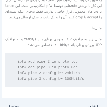
را تعیین کردیم، باید ترافیک مورد نظر خود را برای آنها ارسال کنیم.
این کار با نوشتن ruleهایی توسط ipfw امکان‌پذیر است. این ruleها
با ruleهای معمولی فرق خاصی ندارند. فقط به‌جای اینکه بسته‌ای
را accept یا drop کنند، آن را به یک پایپ یا صف ارسال می‌کنند.
مثال‌ها
مثال زیر به ترافیک TCP ورودی پهنای باند ۲Mbit/s و به ترافیک
UDPورودی پهنای باند ۳۰۰kbit/s اختصاص می‌دهد:
   ipfw add pipe 2 in proto tcp

   ipfw add pipe 3 in proto udp

   ipfw pipe 2 config bw 2Mbit/s

قبلی
بعدی