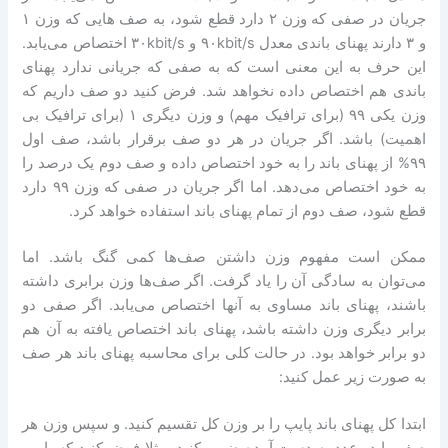
جریان در صفی که وزن ۲ دارد قطع شود، به صف هایی که وزن ۱
و ۳ دارند پهنای باندی معدل ۹۰kbit/s و ۳۰kbit/s اختصاص می‌یابد.
این حرف به این معنی است که به صفی که جریانی ندارد پهنای
باندی هم اختصاص داده نخواهد شد. فرض کنید دو صف داریم که
وزن یکی ۹۹ (برای ترافیک مهم) و وزن دیگری ۱ (برای ترافیک بی
اهمیت) باشد. اگر جریان در هر دو صف برقرار باشد، صف اول
۹۹% از پهنای باند را به خود اختصاص داده و صف دوم یک درصد را
به خود اختصاص می‌دهد. اما اگر جریان در صفی که وزن ۹۹ دارد
قطع شود، صف دوم از تمام پهنای باند استفاده خواهد کرد.
ممکن است مفهوم وزن داشتن صف‌ها کمی گنگ باشد. اما
می‌توان به سادگی آن را یاد گرفت. اگر صف‌ها وزن برابری داشته
باشند، پهنای باند مساوی به آنها اختصاص می‌یابد. اگر صفی دو
برابر دیگری وزن داشته باشد، پهنای باند اختصاص یافته به آن هم
دو برابر خواهد بود. در حالت کلی برای محاسبه پهنای باند هر صف
به صورت زیر عمل کنید:
ابتدا کل پهنای باند پایپ را بر وزن کل تقسیم کنید. و سپس وزن هر
صف را در عدد به دست آمده ضرب کنید. مثلا فرض کنید که پایپی