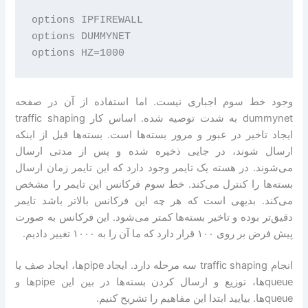
options IPFIREWALL

options DUMMYNET

وجود خط سوم اجباری نیست. اما استفاده از آن در صفحه
‎dummynet‎ به شدت توصیه شده. اساس کار traffic shaping
ایجاد تاخیر در عبور و مرور بسته‌ها است. بسته‌ها قبل از اینکه
ارسال شوند، در جایی ذخیره شده و پس از مدتی ارسال
می‌شوند. در هسته یک تایمر وجود دارد که این تایمر زمان ارسال
بسته‌ها را کنترل می‌کند. خط سوم فرکانس این تایمر را مشخص
می‌کند. بدیهی است که هر چه این فرکانس بالاتر باشد تایمر
دقیق‌تر بوده و تاخیر بسته‌ها کمتر می‌شود. این فرکانس به صورت
پیش فرض بر روی ۱۰۰ قرار دارد که ما آن را به ۱۰۰۰ تغییر دادیم.
انجام traffic shaping سه مرحله دارد. ایجاد pipeها، ایجاد صف یا
queueها، توزیع و ارسال کردن بسته‌ها در بین این pipeها و
queueها. بیایید ابتدا این مفاهیم را تشریح کنیم.