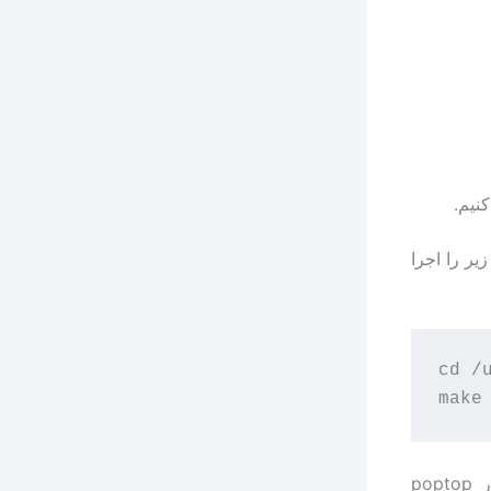
ستورات زیر را اجرا
cd /
و فولدر poptop