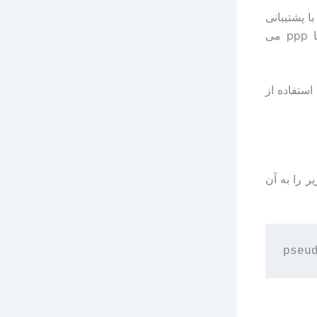
FreeBSD  و بالاتر همراه با پشتیبانی
از pocket tunnel نیاز داریم. در این مقاله به راه اندازی poptop همراه با ppp می
ا استفاده از
 زیر را به آن