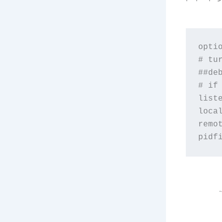
opti
# tu
##deb
# if
liste
loca
remo