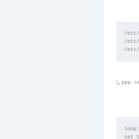
/etc/
/etc/
را
ppp.s
loop:
set t