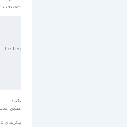
می‌رویم و 
"listen" on one:

نکته:
ممکن است با
پیکربندی ppp