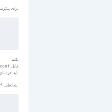
برای پیکربندی ppp سه فایل است که باید آن‌ها ر
نکته
فایل
conf
باید خودمان
ابتدا فایل
f