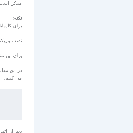
ممکن است ا
نکته:
برای کامپایل مجدد هسته reeBSD
نصب و پیکربندی ptpd‎
برای این منظور 
می کنیم.
بعد از اتمام عم