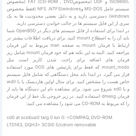
،ISO9660 و UDF (مخصوصCD-ROM , DVD) FAT (مخصوص
سیستم عامل MS-DOS وwindows)NFS ،NTFS (فقط مخصوص
windows) دسترسی دارید و به دلیل بعضی محدودیت ها به یک
سری از این فایل سیستم ها در حالت خواندن دسترسی دارید.
در ابتدا برای استفاده از فایل سیستم های دیگر در OpenBSD شما
باید آن را به اصطلاح mount کنید. برای دریافت اطلاعات بیشتر در
ارتباط با فرمان mount به صفحه man مربوط به این فرمان
مراجعه کنید. البته به این نکته هم که خود فرمان mount شامل ریز
فرمان های اضافه برای راحت شدن کاربر است مثل
mount_msdo که فقط برای پارتیشن های DOS مورد استفاده
قرار می گیرد. در ابتدا باید محل دستگاهی که شامل فایل سیستم
خاص هست را مشخص کنید. برای مثال اولین هاردیسک یا با wd0
و یا sd0 شروع می شود. برای مشاهده نام این دستگاه ها باید از
فرمان dmesg استفاده کنید. در زیر خروجی یک خط از این فرمان
را که مربوط به CD-ROM می شود را مشاهده می کنید:
cd0 at scsibus0 targ 0 lun 0: <COMPAQ, DVD-ROM
LTD163, GQH3> SCSI0 5/cdrom removable