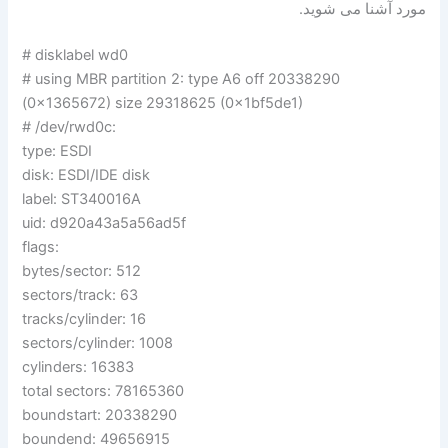
مورد آشنا می شوید.
# disklabel wd0
# using MBR partition 2: type A6 off 20338290
(0x1365672) size 29318625 (0x1bf5de1)
# /dev/rwd0c:
type: ESDI
disk: ESDI/IDE disk
label: ST340016A
uid: d920a43a5a56ad5f
flags:
bytes/sector: 512
sectors/track: 63
tracks/cylinder: 16
sectors/cylinder: 1008
cylinders: 16383
total sectors: 78165360
boundstart: 20338290
boundend: 49656915