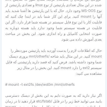
شده در این مثال تعدادی پارتیشن از نوع linux و تعدادی پارتیشن از
نوع MS-DOS وجود دارد. حال که با این پارتیشن ها آشنا شدید باید
آنها را mount کنید. برای این کار شما باید در ابتدا چک کنید که
قابلیت کار با این نوع فایل سیستم در هسته شما قرار دارد، اگر این
قابلیت در هسته سیستم شما وجود ندارد باید هسته دوباره به
صورت انتخابی کامپایل و راه اندازی شود. این بخش در مباحث
بعدی آموزش داده می شود.
حال که اطلاعات لازم را بدست آوردید باید پارتیشن موردنظر را
mount کنید. در این مثال باید شاخه /mnt/otherfs بروری دیسک
شما وجود داشته باشد. فرض کنید که قصد دارید پارتیشنی که فایل
سیستم ext2 را دارد mount کنید. این بخش را در مثال زیر
مشاهده می کنید:
# mount -t ext2fs /dev/wd0m /mnt/otherfs
اگر نیاز دارید که به صورت دایم به این بخش از دیسک دسترسی
یابید می توانید خط زیر را در فایل /etc/fstab قرار دهید تا در زمان
راه اندازی سیستم به صورت خودکار این فایل سیستم mount