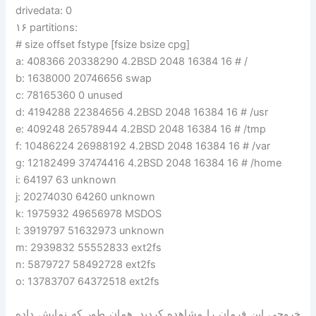
drivedata: 0
۱۶ partitions:
# size offset fstype [fsize bsize cpg]
a: 408366 20338290 4.2BSD 2048 16384 16 # /
b: 1638000 20746656 swap
c: 78165360 0 unused
d: 4194288 22384656 4.2BSD 2048 16384 16 # /usr
e: 409248 26578944 4.2BSD 2048 16384 16 # /tmp
f: 10486224 26988192 4.2BSD 2048 16384 16 # /var
g: 12182499 37474416 4.2BSD 2048 16384 16 # /home
i: 64197 63 unknown
j: 20274030 64260 unknown
k: 1975932 49656978 MSDOS
l: 3919797 51632973 unknown
m: 2939832 55552833 ext2fs
n: 5879727 58492728 ext2fs
o: 13783707 64372518 ext2fs
خروجی این فرمان را مشاهده کردید. همان طور که نمایش داده