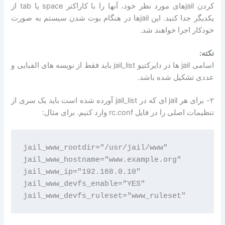
کردن jail‌های مورد نظر خود، آنها را با کاراکتر space یا tab از
یکدیگر جدا کنید. این jailها در هنگام بوت شدن سیستم به صورت
خودکار اجرا خواهند شد.
نکته:
اسامی jail ها در دایرکتیو jail_list باید فقط از نویسه های الفبایی و
عددی تشکیل شده باشد.
۲- برای هر jail ای که در jail_list آورده شده است باید یک سری از
تنظیمات اصلی را در فایل rc.conf وارد کنیم. برای مثال:
jail_www_rootdir="/usr/jail/www"

jail_www_hostname="www.example.org"

jail_www_ip="192.168.0.10"

jail_www_devfs_enable="YES"
