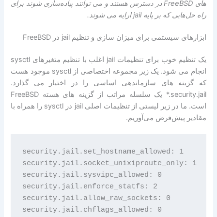
های FreeBSD در دسترس هستند و می توانند پیاده‌سازی شوند برای
راه حل‌هایی که بر پایه jail ارایه می شوند.
ابزارهای سیستمی برای میزان سازی و تنظیم jail در FreeBSD
یک تنظیم خوب برای تنظیمات jail اغلب با تنظیم متغیرهای sysctl
انجام می شود. یک زیر مجموعه اختصاصی از sysctl موجود هست
که گزینه های سازماندهی اساسی را در اختیار می گذارد.
security.jail.* یک سلسله مراتب از گزینه های هسته FreeBSD
است. ما در زیر لیستی از تنظیمات اصلی jail در sysctl را همراه با
مقادیر پیش‌فرض می‌آوریم.
security.jail.set_hostname_allowed: 1

security.jail.socket_unixiproute_only: 1

security.jail.sysvipc_allowed: 0

security.jail.enforce_statfs: 2

security.jail.allow_raw_sockets: 0

security.jail.chflags_allowed: 0
