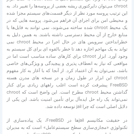
chroot می‌توان دایرکتوری ریشه بعضی از پروسه‌ها را تغییر داد. به
این ترتیب پروسه مورد نظر از دیگر قسمت‌های سیستم مجزا شده
و محیطی امن برای اجرای آن فراهم می‌شود. پروسه هایی که در
یک محیط chroot شده ساخته می‌شوند، نمی توانند به فایل‌ها یا
منابع خارج از آن محیط دسترسی داشته باشند. به همین دلیل به
خطرانداختن سرویس های در حال اجرا در محیط chroot نمی
تواند به یک مهاجم اجازه دهد تا خطر بالقوه ای برای کل سیستم به
وجود آورد. ابزار chroot برای کارهای ساده مناسب است اما در
مواقعی که نیاز به انعطاف پذیری و پیچیدگی و ویژگی‌های خاصی
باشد، نمی‌توان به آن اعتماد کرد. از آنجا که با آغاز به کار مفهوم
chroot این ابزار در طول زمان و در نسخه های مدرن هسته
FreeBSD پیشرفت کرده است اغلب راههای زیادی برای کنار
گذاشتن محیط chroot مطرح است. این واضح است که chroot
نمی‌تواند یک راه حل ایده‌آل برای تأمین امنیت باشد. این یکی از
دلایل اصلی است که چرا jail توسعه داده شد.
در حقیقت مکانیسم jail‌ها در FreeBSD، یک پیاده‌سازی از
تکنولوژي «مجازی‌سازی سطح سیستم‌عامل» است که به مدیران