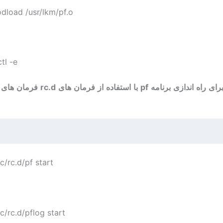
load /usr/lkm/pf.o$
l -e$
راه دیگری برای راه اندازی برنامه pf با استفاده
sudo /etc/rc.d/pf start$
sudo /etc/rc.d/pflog start$