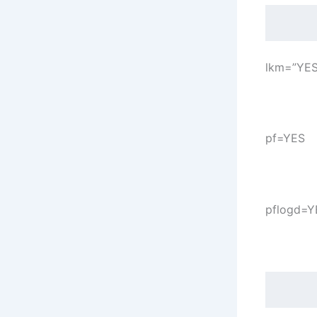
lkm=”YES
pf=YES
pflogd=Y