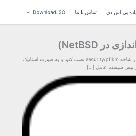
ه بی‌ اس‌ دی
تماس با ما
Download.ISO
از ورژن های ۲٫۰ به بعد سیستم عامل NetBSD برنامه pf به صورت ماژول وجود دارد که یا باید برنامه pf را به صورت بسته از شاخه security/pflkm نصب کنید یا به صورت استاتیک