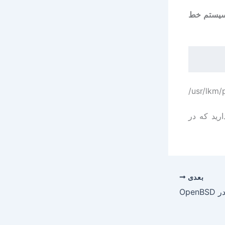
 سیستم خط
usr/lkm/
رید که در
بعدی