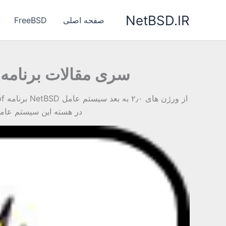
رش
NetBSD.IR
ه
صفحه اصلی
FreeBSD
حتوا
سری مقالات برنامه PF به زبان ساده بخش سوم (راه اندازی در NetBSD
در هسته این سیستم عامل به صورت استاتی