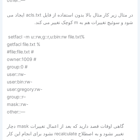
other::—
در مثال زیر کار مثال بالا بدون استفاده از فایل acls.txt ایجاد می
شود و سوئیچ تغییرات هم به m کوچک تغییر می کند.
setfacl -m u::rw,g::r,u:bin:rw file.txt%
getfacl file.txt %
#file:file.txt #
owner:1009 #
group:0 #
user::rw-
user:bin:rw-
user:gregory:rw-
group::r–
mask::rw-
other::—
گاهی اوقات قصد دارید که بعد از اعمال تغییرات mask دچار
تغییر نشود و به اصطلاح recalculate نشود برای انجام این کار