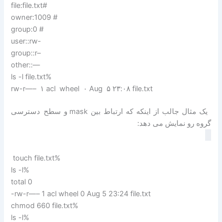
file:file.txt#
owner:1009 #
group:0 #
user::rw-
group::r–
other::—
ls -l file.txt%
rw-r—– ۱ acl wheel ۰ Aug ۵ ۲۳:۰۸ file.txt
یک مثال جالب از اینکه که ارتباط بین mask و سطح دسترسی
گروه رو نمایش می دهد:
touch file.txt%
ls -l%
total 0
-rw-r—– 1 acl wheel 0 Aug 5 23:24 file.txt
chmod 660 file.txt%
ls -l%