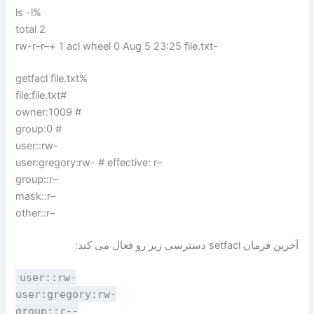
ls -l%
total 2
rw-r–r–+ 1 acl wheel 0 Aug 5 23:25 file.txt-
getfacl file.txt%
file:file.txt#
owner:1009 #
group:0 #
user::rw-
user:gregory:rw- # effective: r–
group::r–
mask::r–
other::r–
آخرین فرمان setfacl دسترسی زیر رو فعال می کند:
user::rw-
user:gregory:rw-
group::r--