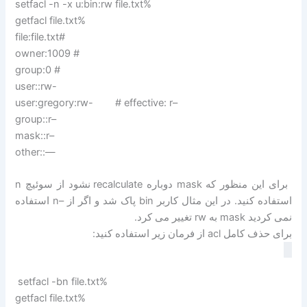
setfacl -n -x u:bin:rw file.txt%
getfacl file.txt%
file:file.txt#
owner:1009 #
group:0 #
user::rw-
user:gregory:rw- # effective: r–
group::r–
mask::r–
other::—
برای این منظور که mask دوباره recalculate نشود از سوئیچ n
استفاده کنید. در این مثال کاربر bin پاک شد و اگر از –n استفاده
نمی کردید mask به rw تغییر می کرد.
برای حذف کامل acl از فرمان زیر استفاده کنید:
setfacl -bn file.txt%
getfacl file.txt%