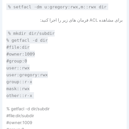
% setfacl -dm u:gregory:rwx,m::rwx dir
برای مشاهده ACL فرمان های زیر را اجرا کنید:
% mkdir dir/subdir
% getfacl -d dir
#file:dir
#owner:1009
#group:0
user::rwx
user:gregory:rwx
group::r-x
mask::rwx
other::r-x
% getfacl -d dir/subdir
#file:dir/subdir
#owner:1009