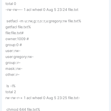
total 0
-rw-rw—- 1 acl wheel 0 Aug 5 23:24 file.txt
setfacl -m u::rw,g::r,o::r,u:gregory:rw file.txt%
getfacl file.txt%
file:file.txt#
owner:1009 #
group:0 #
user::rw-
user:gregory:rw-
group::r–
mask::rw-
other::r–
ls -l%
total 2
rw-rw-r–+ 1 acl wheel 0 Aug 5 23:25 file.txt-
chmod 644 file.txt%