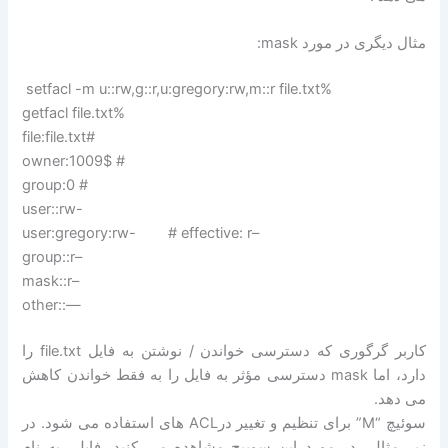
مثال دیگری در مورد mask:
setfacl -m u::rw,g::r,u:gregory:rw,m::r file.txt%
getfacl file.txt%
file:file.txt#
owner:1009$ #
group:0 #
user::rw-
user:gregory:rw- # effective: r–
group::r–
mask::r–
other::—
کاربر گرگوری که دسترسی خواندن / نوشتن به فایل file.txt را
دارد، اما mask دسترسی مؤثر به فایل را به فقط خواندن کاهش
می دهد.
سوئیچ “M” برای تنظیم و تغییر درACL های استفاده می شود. در
زیر مثالی در مورد این سوییچ مشاهده می کنید، فایلی به نام