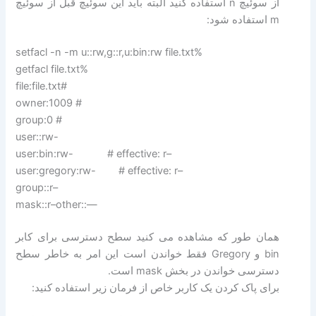
از سوئیچ n استفاده کنید البته باید این سوئیچ قبل از سوئیچ
m استفاده شود:
setfacl -n -m u::rw,g::r,u:bin:rw file.txt%
getfacl file.txt%
file:file.txt#
owner:1009 #
group:0 #
user::rw-
user:bin:rw- # effective: r–
user:gregory:rw- # effective: r–
group::r–
mask::r–other::—
همان طور که مشاهده می کنید سطح دسترسی برای کابر
bin و Gregory فقط خواندن است این امر به خاطر سطح
دسترسی خواندن در بخش mask است.
برای پاک کردن یک کاربر خاص از فرمان زیر استفاده کنید: