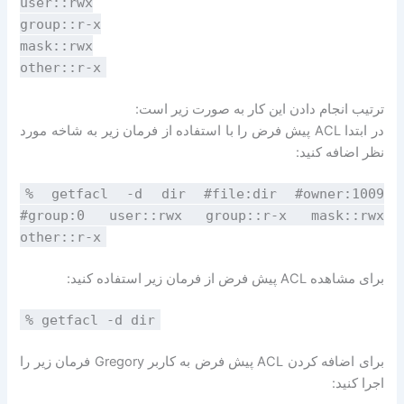
user::rwx
group::r-x
mask::rwx
other::r-x
ترتیب انجام دادن این کار به صورت زیر است:
در ابتدا ACL پیش فرض را با استفاده از فرمان زیر به شاخه مورد
نظر اضافه کنید:
% getfacl -d dir #file:dir #owner:1009
#group:0 user::rwx group::r-x mask::rwx
other::r-x
برای مشاهده ACL پیش فرض از فرمان زیر استفاده کنید:
% getfacl -d dir
برای اضافه کردن ACL پیش فرض به کاربر Gregory فرمان زیر را
اجرا کنید: