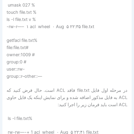
umask 027 %
touch file.txt %
ls -l file.txt v %
-rw-r—– ۱ acl wheel ۰ Aug ۵ ۲۲:۳۵ file.txt
getfacl file.txt%
file:file.txt#
owner:1009 #
group:0 #
user::rw-
group::r–other::—
در مرحله اول فایل file.txt فاقد ACL است. حال فرض کنید که
ACL به فایل مذکور اضافه شده و برای نمایش اینکه یک فایل حاوی
ACL است باید فرمان زیر را اجرا کنید:
ls -l file.txt%
rw-rw—-+ 1 acl wheel ۰ Aug ۵ ۲۲:۴۱ file.txt