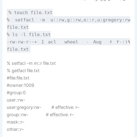
% touch file.txt
% setfacl -m u::rw,g::rw,o::r,u:gregory:rw
file.txt
% ls -l file.txt
-rw-rw-r--+ 1 acl wheel ۰ Aug ۶ ۲۰:۱۹
file.txt
% setfacl -m m::r file.txt
% getfacl file.txt
#file:file.txt
#owner:1009
#group:0
user::rw-
user:gregory:rw- # effective: r–
group::rw- # effective: r–
mask::r–
other::r–