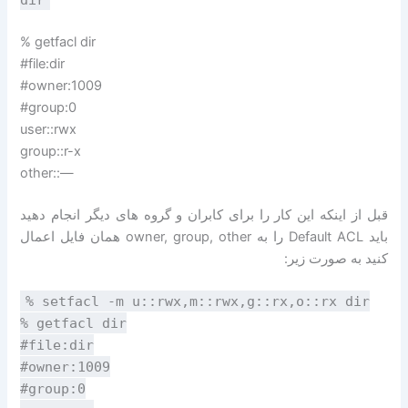
% getfacl dir
#file:dir
#owner:1009
#group:0
user::rwx
group::r-x
other::—
قبل از اینکه این کار را برای کابران و گروه های دیگر انجام دهید
باید Default ACL را به owner, group, other همان فایل اعمال
کنید به صورت زیر:
% setfacl -m u::rwx,m::rwx,g::rx,o::rx dir
% getfacl dir
#file:dir
#owner:1009
#group:0