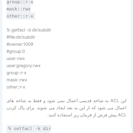
group::r-x
mask::rwx
other::r-x
% getfacl -d dir/subdir
#file:dir/subdir
#owner:1009
#group:0
user::rwx
user:gregory:rwx
group::r-x
mask::rwx
other::r-x
این ACL به شاخه قدیمی اعمال نمی شود و فقط به شاخه های
اعمال می شود که از این به بعد ایجاد می شوند. برای پاک کردن
ACL پیش فرض از فرمان زیر استفاده کنید:
% setfacl -k dir