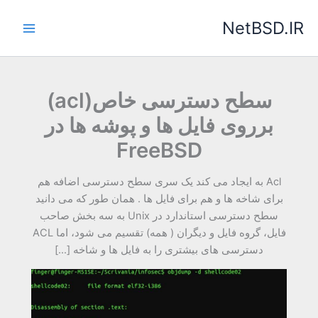
رش
NetBSD.IR
ه
حتوا
سطح دسترسی خاص(acl)
برروی فایل ها و پوشه ها در
FreeBSD
Acl به ایجاد می کند یک سری سطح دسترسی اضافه هم
برای شاخه ها و هم برای فایل ها . همان طور که می دانید
سطح دسترسی استاندارد در Unix به سه بخش صاحب
فایل، گروه فایل و دیگران ( همه) تقسیم می شود، اما ACL
دسترسی های بیشتری را به فایل ها و شاخه […]