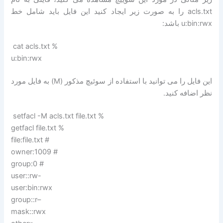
acls.txt را به صورت زیر ایجاد کنید این فایل باید شامل خط
u:bin:rwx باشد:
cat acls.txt %
u:bin:rwx
این فایل را می توانید با استفاده از سوئیچ مذکور (M) به فایل مورد
نظر اضافه کنید.
setfacl -M acls.txt file.txt %
getfacl file.txt %
file:file.txt #
owner:1009 #
group:0 #
user::rw-
user:bin:rwx
group::r–
mask::rwx