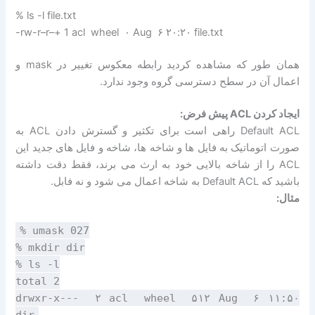
% ls -l file.txt
-rw-r–r–+ 1 acl wheel ۰ Aug ۶ ۲۰:۲۰ file.txt
همان طور که مشاهده کردید رابطه معکوس تغییر در mask و
اعمال آن در سطح دسترسی گروه وجود ندارد.
ایجاد کردن ACL پیش فرض:
Default ACL راهی است برای تکثیر و گسترش دادن ACL به
صورت اتوماتیک به فایل ها و شاخه ها، شاخه و فایل های جدید این
ACL را از شاخه بالایی خود به ارث می برند، فقط دقت داشته
باشید که Default ACL به شاخه اعمال می شود و نه فابل.
مثال:
% umask 027
% mkdir dir
% ls -l
total 2
drwxr-x--- ۲ acl wheel ۵۱۲ Aug ۶ ۱۱:۵۰
dir