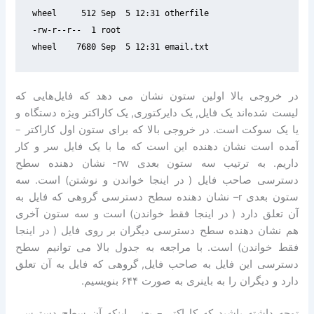
-rw-r--r--  1 root 

wheel    7680 Sep  5 12:31 email.txt
در خروجی بالا اولین ستون نشان می دهد که فایل‌هایی که
لیست شده‌اند یک فایل
,
یک دایرکتوری
,
یک کاراکتر ویژه دستگاه و
یا یک سوکت است
.
در خروجی بالا که برای ستون اول کاراکتر –
آمده است نشان دهنده این است که ما با یک فایل سر و کار
داریم
.
به ترتیب سه ستون بعدی
rw-
نشان دهنده سطح
دسترسی صاحب فایل
(
در اینجا خواندن و نوشتن
)
است
.
سه
ستون بعدی
r–
نشان دهنده سطح دسترسی گروهی که فایل به
آن تعلق دارد
(
در اینجا فقط خواندن
)
است و سه ستون آخری
هم نشان دهنده سطح دسترسی دیگران بر روی فایل
(
در اینجا
فقط خواندن
)
است
.
با مراجعه به جدول بالا می توانیم سطح
دسترسی این فایل به صاحب فایل
,
گروهی که فایل به آن تعلق
دارد و دیگران را به باینری به صورت
۶۴۴
بنویسیم
.
توجه داشته باشید که کاراکتر – یعنی اینکه آن سطح دسترسی