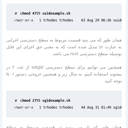
#
-rwsr-xr-x   1 trhodes trhodes    63 Aug 29 06:36 suidexa
همان طور که می بنید قسمت مربوط به سطح دسترسی اجرایی
به عبارت
sr
تبدیل شده است که به معنی حق اجرای این فایل
بوسیله سطح دسترسی
root
می باشد
.
همچنین می توانیم برای سطح دسترسی
setgid
از عدد
۲
در
پیشوند استفاده کنیم
.
به مثال زیر و همچنین خروجی دستور
ls -l
توجه کنید
.
#
-rwxr-sr-x   1 trhodes trhodes    44 Aug 31 01:49 sgidexa
همان طور که باز می بینید در قسمت مربوط به سطح