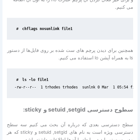
می کنیم.
#
chflags nosunlink file1
همچنین برای دیدن پرچم های ست شده بر روی فایل‌ها از دستور
ls
به همراه آپشن
lo
استفاده می کنیم
.
#
-rw-r--r--  1 trhodes trhodes  sunlnk 0 Mar  1 05:54 file
سطوح دسترسی
setuid ,setgid
و
sticky:
سطح دسترسی بعدی که درباره آن بحث می کنیم سه سطح
دسترسی ویژه است به نام های
setuid ,setgid
و
sticky
که هر
مدیر سیستم باید در رابطه با آن‌ها اطلاعات داشته باشد
.