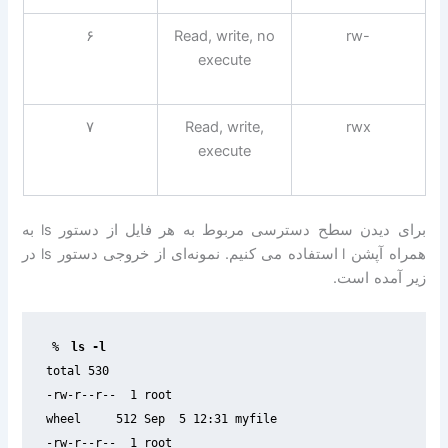
۶
Read, write, no
rw-
execute
۷
Read, write,
rwx
execute
برای دیدن سطح دسترسی مربوط به هر فایل از دستور
ls
به
همراه آپشن
l
استفاده می کنیم
.
نمونه‌ای از خروجی دستور
ls
در
زیر آمده است
.
%
-rw-r--r--  1 root 

-rw-r--r--  1 root 
