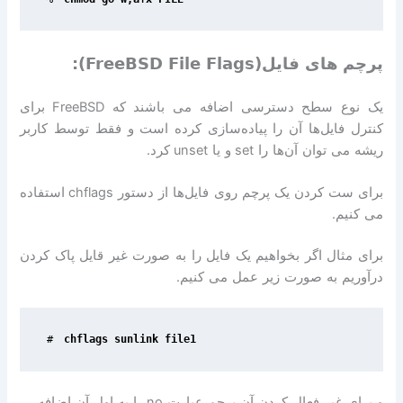
پرچم های فایل(FreeBSD File Flags):
یک نوع سطح دسترسی اضافه می باشند که
FreeBSD
برای
کنترل فایل‌ها آن‌ را پیاده‌سازی کرده است و فقط توسط کاربر
ریشه می توان آن‌ها را
set
و یا
unset
کرد
.
برای ست کردن یک پرچم روی فایل‌ها از دستور
chflags
استفاده
می کنیم
.
برای مثال اگر بخواهیم یک فایل را به صورت غیر قایل پاک کردن
درآوریم به صورت زیر عمل می کنیم
.
#
chflags sunlink file1
و برای غیر فعال کردن آن پرچم عبارت
no
را به اول آن اضافه