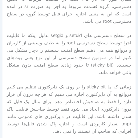
دسترسی، گروه قسمت مربوط به اجرا به صورت
sr
در آمده
است که این به معنی اجازه اجرای فایل توسط گروه در سطح
دسترسی
root
می باشد
.
در سطح دسترسی های
setuid
و
setgid
بدلیل اینکه ما قابلیت
اجرا توسط سطح دسترسی
root
را به طیف وسیعی از کاربران
و در‌واقع همه می دهیم سطح امنیت سیستم را دچار مشکل می
کنیم اما در سومین سطح دسترسی از این نوع یعنی بیت‌های
چسبنده
(sticky bit)
تا حدود زیادی سطح امنیت بدون مشکل
باقی خواهد ماند
.
زمانی که ما
sticky bit
را بر روی یک دایرکتوری تنظیم می کنیم
درواقع به آن دایرکتوری اجازه می دهیم که هر چه درون آن قرار
دارد را فقط به صاحبش اختصاص دهد. برای مثال یک فایل که
درون دایرکتوری ایجاد می شود فقط توسط صاحبش قابلیت پاک
شدن داشته باشد
.
این قابلیت در دایرکتوری های عمومی مانند
/tmp
بسیار کاربردی است و اجازه پاک شدن فایل‌ها توسط
افرادی که صاحب آن نیستند را نمی دهد.