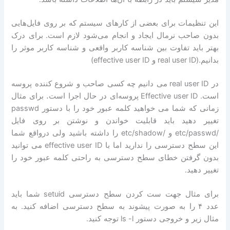
این تنظیمات برای بعضی از کارهای سیستم که بر روی فایل‌هایی
بدون صاحب نرمال ایجاد و انجام می‌شود لازم است
.
برای درک
بهتر باید تفاوت بین شناسه کاربر واقعی و شناسه کاربر موثر را
بدانیم
.(‌real user ID
و
effective user ID)
در
real user ID
می دانیم چه کسی صاحب و شروع کننده پروسه
است
. Effective user ID
پروسه‌ای در حال اجرا است. برای مثال
زمانی که شما می خواهید کلمه عبور خود را با دستور
passwd
تغییر دهید باید قابلیت خواندن و نوشتن بر روی فایل
/etc/passwd
و
/etc/shadow
را داشته باشید ولی در‌واقع شما
این سطح دسترسی را ندارید اما با
effective user ID
می توانید
بدون گرفتن خطای سطح دسترسی به راحتی کلمه عبور خود را
تغییر دهید
.
برای مثال جهت ست کردن سطح دسترسی
setuid
شما باید
عدد
۴
را به صورت پیشوند به سطح دسترسی اضافه کنید
.
به
مثال زیر و خروجی دستور
ls -l
توجه کنید
.