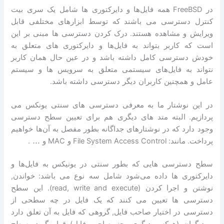
در
FreeBSD
همه فایل‌ها و دایرکتوری ها شامل یک سری بیت
کنترل دسترسی می باشند که توسط ابزارهای مختلفی قابل
ویرایش و مشاهده هستند
.
درک کردن دسترسی ها مبنی بر این
است که کاربر بتواند به فایل‌ها و دایرکتوری های متعلق به
خودش دسترسی کامل داشته باشد و در عین حال همان کاربر
نتواند به فایل‌های سیستمی متعلق به سرویس ها و سیستم
عامل و همچنین کاربران دیگر دسترسی داشته باشد
.
در این نوشتار ما به معرفی دسترسی های سنتی یونکس می
پردازیم
.
البته متد های دیگری هم برای تعیین سطح دسترسی
وجود دارد که در نوشتارهای جداگانه بطور مفصل به آن‌ها خواهیم
پرداخت
.
مانند
: File System Access Control
و
MAC
و …
.
سطح دسترسی هایی که بطور سنتی در یونیکس به فایل‌ها و
دایرکتوری ها داده می‌شود شامل سه نوع می باشد
:
خواندن
,
نوشتن و اجرا کردن
(read, write and execute).
این سطح
دسترسی ها تعیین می کنند که یک فایل در چه سطحی از
دسترسی در اختیار صاحب فایل
,
گروهی که فایل به آن تعلق دارد
و دیگران
(
هرکس دیگری بجز صاحب فایل
)
قرار گیرد
.
سطح