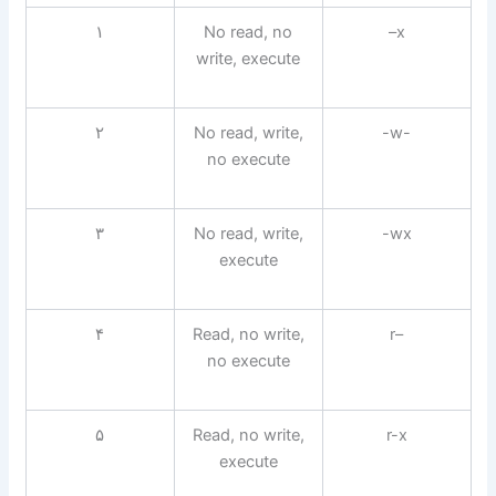
۱
No read, no
–x
write, execute
۲
No read, write,
-w-
no execute
۳
No read, write,
-wx
execute
۴
Read, no write,
r–
no execute
۵
Read, no write,
r-x
execute