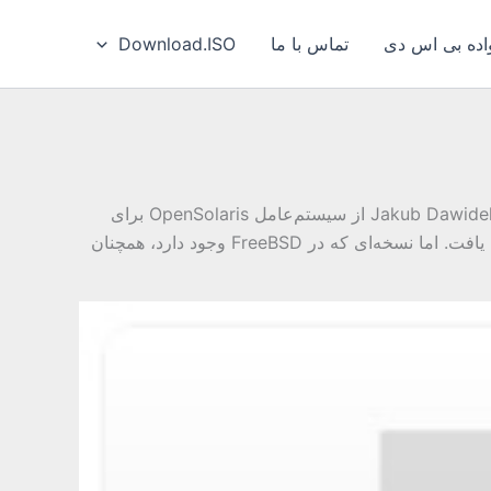
ه بی‌ اس‌ دی
تماس با ما
Download.ISO
فایل‌سیستم ZFS یکی از پیشرفته‌ترین فایل‌سیستم‌های باز‌متنی است که امروزه موجود است. ZFS در سال ۲۰۰۷ توسط Jakub Dawidek از سیستم‌عامل OpenSolaris برای
FreeBSD پورت شد. در سال ۲۰۱۰ پروژه OpenSolaris تعطیل شد و توسعه اصلی ZFS به صورت انحصاری و غیر آزاد ادامه یافت. اما نسخه‌ای که در FreeBSD وجود دارد، همچنان