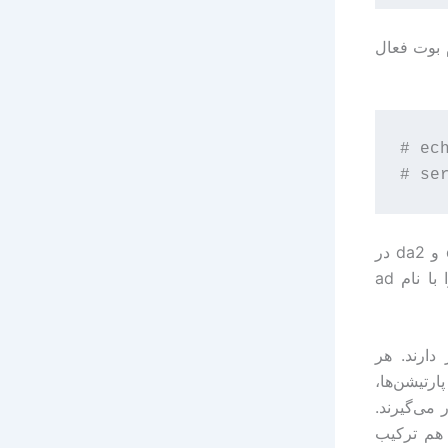
فایل‌‌سیستم‌های ZFS را در هنگام بوت فعال
# ec
از اینجا به بعد، فرض می‌کنیم که سه دیسک سخت SCSI به نام‌های da0، da1 و da2 در
سیستم وجود دارد. اگر دیسک‌‌های شما از نوع IDE هستند، FreeBSD آن‌ها را با نام ad
. در پایین‌ترین لایه vnode ها قرار دارند. هر
vnod نامیده می‌شود. پارتیشن‌ها،
 vnode هستند. در لایه بالاتر pool ها قرار می‌گیرند.
ا ایجاد می‌شوند. می‌توانید چندین vnode را با هم ترکیب