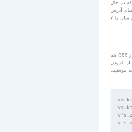
را فراتر از محدودیت ۱ گیگابایتی (یا دو گیگابایتی برای PAE) که در حال
فضای آدرس
مورد نظر را به مگابایت تبدیل کرده و سپس آن را بر عدد ۴ تقسیم کنید. (در این مثال ما ۲
فضای آدرس‌دهی kmem را می‌توان در تمامی دیگر معماری‌های FreeBSD غیر از i386 هم
گابایت حافظه RAM داشت، بعد از افزودن
جه موفقیت
vm.km
vm.k
vfs.z