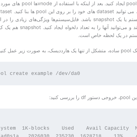
کرده و یک pool ایجاد کنید. بعد از اینکه با 
یک فایل‌سیستم یا یک snapshot باشد. فایل‌سیستم‌ها ویژگی‌های زیادی را
قرار می‌دهند و می‌توانید آنها را به تعداد
ستم در یک لحظه خاص است.
ت زیر عمل کنید:
ی دستور
df
را بررسی کنید:
system  1K-blocks    Used    Avail Capacity  M
/ad0s1a   2026030  235230  1628718    13%    /