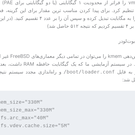
vm.kvm_size 
تنظیم کرد. برای پیدا کردن مناسب ترین مقدار برای این گزینه، 
۵۱ حاصل شد)
بوت‌لودر
افزایش داد. در سیستم آزمایشی ما که یک گی
به فایل
و راه‌اندازی مجدد سیستم نتی
/boot/loader.conf
ل شد:
em_size="330M" 

mem_size_max="330M" 

fs.arc_max="40M" 
