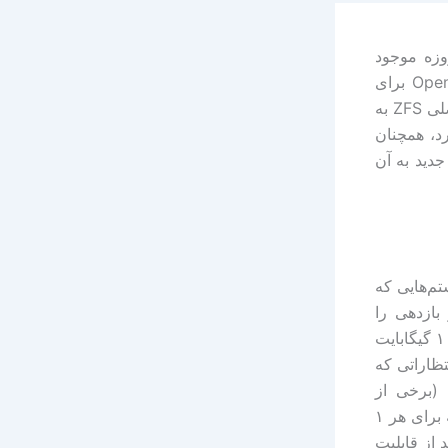
مروزه موجود
است. ZFS در سال ۲۰۰۷ توسط Jakub Dawidek از سیستم‌عامل OpenSolaris برای
FreeBSD پورت شد. در سال ۲۰۱۰ پروژه OpenSolaris تعطیل شد و توسعه اصلی ZFS به
 اما نسخه‌ای که در FreeBSD وجود دارد، همچنان
جدید به آن
راین در سیستم‌هایی که
ر بازدهی را
بدست آورد. برای استفاده از ZFS، کل حافظه سیستم در حداقل‌ترین حالت باید ۱ گیگابایت
اندازه pool و همین طور انتظاراتی که
ی برای تعیین کردن اندازه RAM هستند (برخی از
قابلیت‌های ZFS به شدت به RAM وابسته هستند). به طور کلی می‌توان گفت که برای هر ۱
ر می‌خواهید از قابلیت