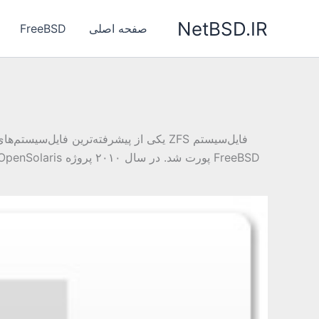
رش
NetBSD.IR
ه
صفحه اصلی
FreeBSD
حتوا