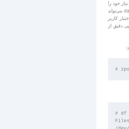
استفاده از vnodeها pool های مورد نیاز خود را
ایجاد کردید، می توانید dataset های خود را بر روی این pool ها بنا کنید. dataset می‌تواند
 در اختیار کاربر
 دلخواه ایجاد کنید. snapshot هم یک کپی دقیق از
# df

File
/dev