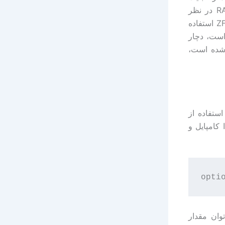
deduplication استفاده کنید، باید برای هر ۱ ترابایت pool، پنج گیگابایت RAM در نظر
بگیرید. بعضی از کاربران حتی با اینکه حافظه RAM اندکی دارند، باز هم از ZFS استفاده
است، دچار
زه پیشنهاد شده است،
در استفاده از
 کامپایل و
وان مقدار