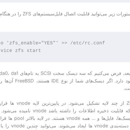
با اجرای دستورات زیر می‌توانید قابلیت اتصال 
ho 'zfs_enable="YES"' >> /etc/rc.conf

ت.
سیستم ZFS از چند لایه تشکیل می‌شود
موجودیتی که قابلیت ذخیره اطلاعات را داشته باشد e
slice ها، دیسک‌ها، فایل‌ها و … همه
Pool ها با دسته‌بندی vnode ه