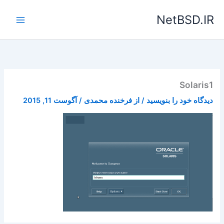
رش
NetBSD.IR
ه
حتوا
Solaris1
دیدگاه‌ خود را بنویسید
/ از
فرخنده محمدی
/
آگوست 11, 2015