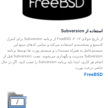
استفاده از Subversion
از تاریخ جولای ۲۰۱۲، FreeBSD از برنامه Subversion برای کنترل
کد‌منبع و نسخه‌بندی استفاده می‌کند و تمامی کد‌های منبع این
سیستم‌عامل به همراه مستندات و سیستم پورت ها توسط برنامه
Subversion مدیریت و نگهداری می‌شوند. نصب Subversion قبل از
انجام هر کاری، ابتدا باید برنامه Subversion را نصب کنید. اگر در حال
حاضر درخت پورت
FreeBSD