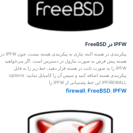
IPFW در FreeBSD
پیکربندی در هسته البته نیازی به پیکر‌بندی هسته نیست. چون IPFW در
هسته پیش فرض به صورت ماژول در دسترس است. اگر می‌خواهید
IPFW را به صورت ثابت در هسته قرار دهید، خط زیر را به فایل
پیکربندی هسته اضافه کنید و سپس آن را کامپایل نمایید: options
IPFIREWALL این خط پشتیبانی از IPFW را
firewall
FreeBSD
IPFW
,
,