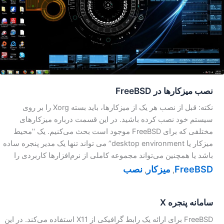
نصب میز‌کارها در FreeBSD
نکته: قبل از نصب هر یک از میزکارها، باید بسته Xorg را بر روی
سیستم خود نصب کرده باشید. در این قسمت درباره میزکار‌های
مختلفی که برای FreeBSD موجود است بحث می‌کنیم. یک ‘’محیط
میزکار یا desktop environment’’ می تواند تنها یک مدیر پنجره ساده
باشد یا همچنین می‌تواند مجموعه کاملی از نرم‌افزارها کاربردی را
FreeBSD
میزکار
نصب
,
,
سامانه پنجره X
FreeBSD برای ارائه یک رابط گرافیکی از X11 استفاده می‌کند. در این