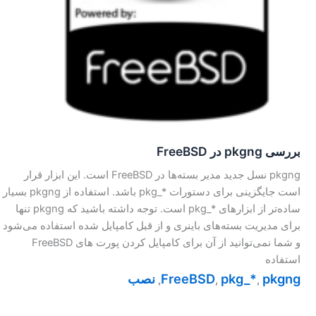
بررسی pkgng در FreeBSD
pkgng نسل جدید مدیر بسته‌ها در FreeBSD است. این ابزار قرار
است جایگزینی برای دستورات ‎pkg_*‎ باشد. استفاده از pkgng بسیار
ساده‌تر از ابزارهای ‎pkg_*‎ است. توجه داشته باشید که pkgng تنها
برای مدیریت بسته‌های باینری و از قبل کامپایل شده استفاده می‌شود
و شما نمی‌توانید از آن برای کامپایل کردن پورت های FreeBSD
استفاده
pkgng
pkg_*‎
FreeBSD
نصب
,
,
,