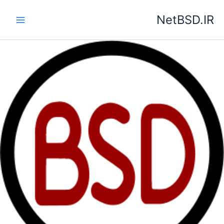
رش
NetBSD.IR
ه
حتوا