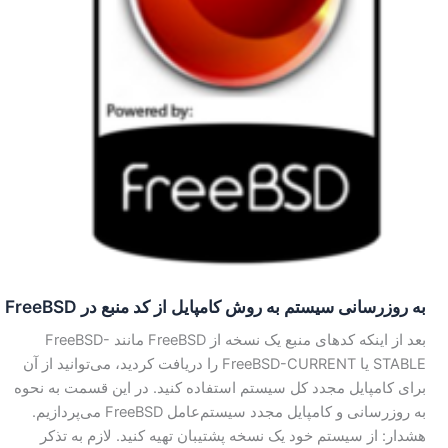
به روز‌رسانی سیستم به روش کامپایل از کد‌ منبع در FreeBSD
بعد از اینکه کد‌های منبع یک نسخه از FreeBSD مانند FreeBSD-
STABLE یا FreeBSD-CURRENT را دریافت کردید، می‌توانید از آن
برای کامپایل مجدد کل سیستم استفاده کنید. در این قسمت به نحوه
به روز‌رسانی و کامپایل مجدد سیستم‌عامل FreeBSD می‌پردازیم.
هشدار: از سیستم خود یک نسخه پشتیبان تهیه کنید. لازم به تذکر