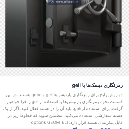
رمز‌نگاری دیسک‌ها با geli
دو روش رایج برای رمز‌نگاری پارتیشن‌ها geli و gdbe هستند. در این
قسمت نحوه رمز‌نگاری پارتیشن‌ها با استفاده از geli را فرا خواهیم
گرفت. برای استفاده از geli، باید آن را در هسته فعال کنید. اگر از یک
هسته سفارشی استفاده می‌کنید، مطمئن شوید که خطوط زیر در
فایل پیکربندی هسته قرار دارد: options GEOM_ELI