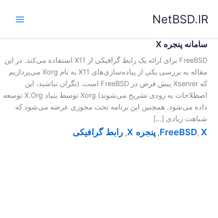
رش
NetBSD.IR
ه
حتوا
سامانه پنجره X
FreeBSD برای ارائه یک رابط گرافیکی از X11 استفاده می‌کند. در این
مقاله به بررسی یکی از پیاده‌سازی‌های X11 به نام Xorg می‌پردازیم
که Xserver پیش فرض در FreeBSD است. (نگران نباشید، این
اصطلاحات به زودی تشریح می‌شوند) Xorg توسط بنیاد X.Org توسعه
داده می‌شود. همچنین این برنامه تحت مجوزی عرضه می‌شود که
شباهت زیادی […]
X
FreeBSD
پنجره X
رابط گرافیکی
,
,
,