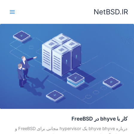
رش
NetBSD.IR
ه
حتوا
کار با bhyve در FreeBSD
درباره bhyve bhyve یک hypervisor مجانی برای FreeBSD و