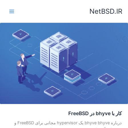
رش
NetBSD.IR
ه
حتوا
کار با bhyve در FreeBSD
درباره bhyve bhyve یک hypervisor مجانی برای FreeBSD و