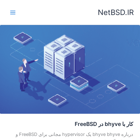
رش
NetBSD.IR
ه
حتوا
کار با bhyve در FreeBSD
درباره bhyve bhyve یک hypervisor مجانی برای FreeBSD و