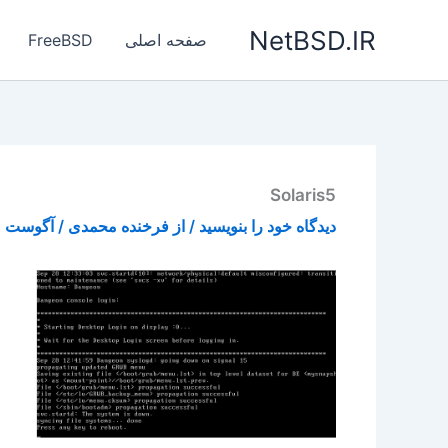
رش
NetBSD.IR
ه
صفحه اصلی
FreeBSD
حتوا
Solaris5
دیدگاه‌ خود را بنویسید
/ از
فرخنده محمدی
/
آگوست 11, 2015