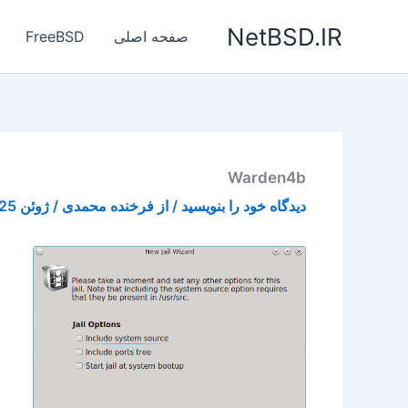
رش
NetBSD.IR
ه
صفحه اصلی
FreeBSD
حتوا
Warden4b
دیدگاه‌ خود را بنویسید
/ از
فرخنده محمدی
/
ژوئن 25, 2015